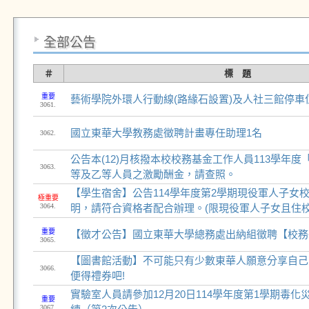
全部公告
＃
標 題
重要
藝術學院外環人行動線(路緣石設置)及人社三館停車
3061.
國立東華大學教務處徵聘計畫專任助理1名
3062.
公告本(12)月核撥本校校務基金工作人員113學年
3063.
等及乙等人員之激勵酬金，請查照。
【學生宿舍】公告114學年度第2學期現役軍人子女
極重要
3064.
明，請符合資格者配合辦理。(限現役軍人子女且住校
重要
【徵才公告】國立東華大學總務處出納組徵聘【校務
3065.
【圖書館活動】不可能只有少數東華人願意分享自己
3066.
便得禮券吧!
實驗室人員請參加12月20日114學年度第1學期毒
重要
3067.