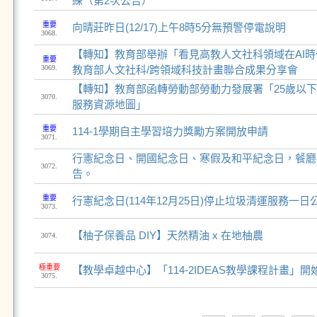
練（第2次公告）
重要
向晴莊昨日(12/17)上午8時5分無預警停電說明
3068.
【轉知】教育部舉辦「看見高教人文社科領域在AI
重要
3069.
教育部人文社科/跨領域科技計畫聯合成果分享會
【轉知】教育部函轉勞動部勞動力發展署「25歲以
3070.
服務資源地圖」
重要
114-1學期自主學習培力獎勵方案開放申請
3071.
行憲紀念日、開國紀念日、寒假及和平紀念日，餐廳
3072.
告。
重要
行憲紀念日(114年12月25日)停止垃圾清運服務一日
3073.
【柚子保養品 DIY】天然精油 x 在地柚農
3074.
極重要
【教學卓越中心】「114-2IDEAS教學課程計畫」開始徵
3075.