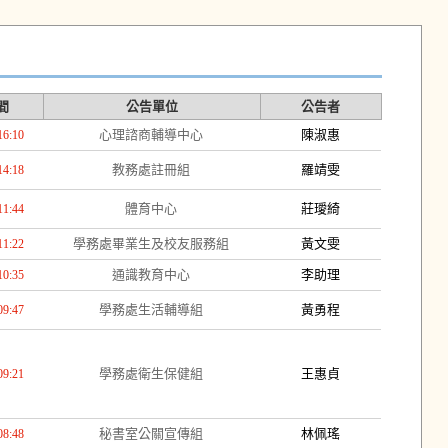
間
公告單位
公告者
心理諮商輔導中心
陳淑惠
16:10
教務處註冊組
羅靖雯
14:18
體育中心
莊璦綺
11:44
學務處畢業生及校友服務組
黃文雯
11:22
通識教育中心
李助理
10:35
學務處生活輔導組
黃勇程
09:47
學務處衛生保健組
王惠貞
09:21
秘書室公關宣傳組
林佩瑤
08:48