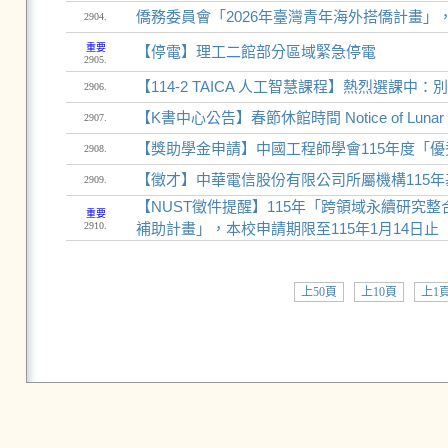
僑務委員會「2026年臺灣青年海外搭僑計畫」，
2904.
重要
【停電】理工二館部分區域緊急停電
2905.
【114-2 TAICA 人工智慧課程】熱烈選課
2906.
【K書中心公告】春節休館時間 Notice of Lunar New Y
2907.
【獎助學金申請】中國工程師學會115年度「優
2908.
【徵才】中華電信股份有限公司所屬機構115年基
2909.
【NUST徵件提醒】115年「跨領域永續研究
重要
2910.
補助計畫」，本校申請期限至115年1月14日止
上50頁
上10頁
上1