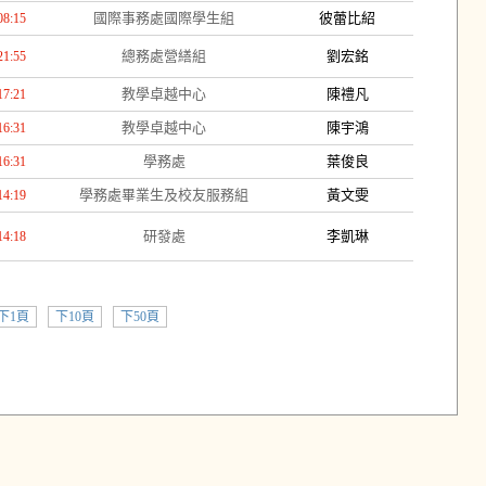
國際事務處國際學生組
彼蕾比紹
08:15
總務處營繕組
劉宏銘
21:55
教學卓越中心
陳禮凡
17:21
教學卓越中心
陳宇鴻
16:31
學務處
葉俊良
16:31
學務處畢業生及校友服務組
黃文雯
14:19
研發處
李凱琳
14:18
下1頁
下10頁
下50頁