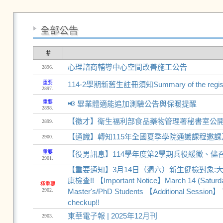
全部公告
＃
心理諮商輔導中心空間改善施工公告
2896.
重要
114-2學期新舊生註冊須知Summary of the registratio
2897.
重要
📢 畢業體適能追加測驗公告與保暖提醒
2898.
【徵才】衛生福利部食品藥物管理署秘書室公開徵選
2899.
【通識】轉知115年全國夏季學院通識課程邀課
2900.
重要
【役男訊息】114學年度第2學期兵役緩徵、儘
2901.
【重要通知】3月14日（週六）新生健檢對象
康檢查!! 【Important Notice】March 14 (Saturday
極重要
2902.
Master's/PhD Students 【Additional Session】 T
checkup!!
東華電子報 | 2025年12月刊
2903.