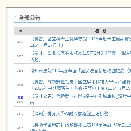
全部公告
＃
標 題
【實習】國立科學工藝博物館「115年度學生暑期實習
2836.
115年4月27日止)
【徵才】臺北市就業服務處115年2月6日辦理「媽媽
2837.
活動」
轉知司法院115年度辦理「國民法官制度校園推廣（
2838.
【實習】尋找野性戰友！國立屏東科技大學保育類野
2839.
「2026年暑期實習生」熱血招募中！🐒 (115年3月1
【徵才公告】代轉發~技術服務中心附屬單位_驗證中
重要
2840.
員
【轉知】佛光大學AI融入課程線上培訓營
2841.
【獎助學金申請】內政部移民署114學年度「新住民
2842.