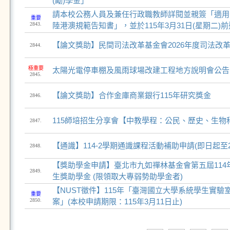
(勵)學金」
請本校公務人員及兼任行政職教師詳閱並親簽「適用
重要
2843.
陸港澳規範告知書」，並於115年3月31日(星期二)
【論文獎助】民間司法改革基金會2026年度司法改
2844.
極重要
太陽光電停車棚及風雨球場改建工程地方說明會公告[
2845.
【論文獎助】合作金庫商業銀行115年研究獎金
2846.
115師培招生分享會【中教學程：公民、歷史、生物
2847.
【通識】114-2學期通識課程活動補助申請(即日起至2/1
2848.
【獎助學金申請】臺北市九如禪林基金會第五屆114
2849.
生獎助學金 (限領取大專弱勢助學金者)
【NUST徵件】115年「臺灣國立大學系統學生實驗
重要
2850.
案」(本校申請期限：115年3月11日止)