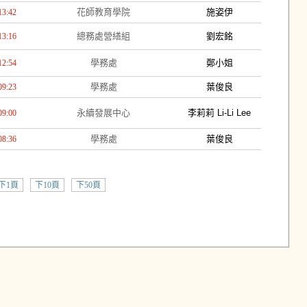
花師教育學院
施姿伊
13:42
總務處營繕組
劉宏銘
13:16
學務處
鄭小姐
12:54
學務處
葉俊良
09:23
永續發展中心
李莉莉 Li-Li Lee
09:00
學務處
葉俊良
08:36
下1頁
下10頁
下50頁