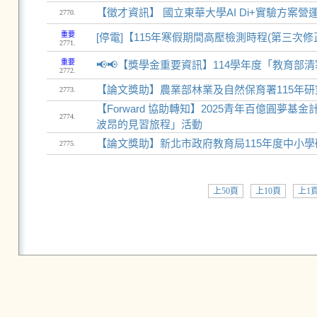
【徵才資訊】 國立東華大學AI Di+實驗方案
2770.
重要
[停電]【115年寒假期間高壓檢測時程(第三次
2771.
重要
📢📢【獎學金重要資訊】114學年度「教育
2772.
【論文獎助】農業部林業及自然保育署115年
2773.
【Forward 協助轉知】2025青年百億圓夢基
2774.
波昂的見習旅程」活動
【論文獎助】新北市政府教育局115年度中小
2775.
上50頁
上10頁
上1