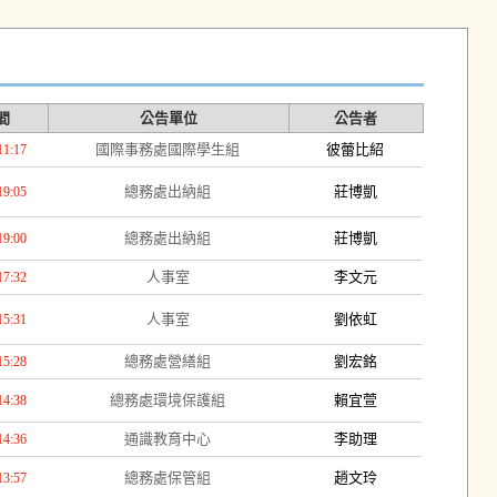
間
公告單位
公告者
國際事務處國際學生組
彼蕾比紹
11:17
總務處出納組
莊博凱
19:05
總務處出納組
莊博凱
19:00
人事室
李文元
17:32
人事室
劉依虹
15:31
總務處營繕組
劉宏銘
15:28
總務處環境保護組
賴宜萱
14:38
通識教育中心
李助理
14:36
總務處保管組
趙文玲
13:57