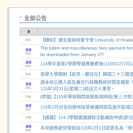
全部公告
＃
【轉知】捷克姐妹校夏令營 University of Hradec Král
2761.
The tuition and miscellaneous fees payment fo
重要
2762.
be downloaded from January 27!
重要
114學年度第2學期學雜費繳費單(115/01/27)
2763.
南華大學開辦【欲見‧觀自在】韓國三十三觀音
2764.
請本校公務人員及兼任行政職教師詳閱並親簽
重要
2765.
115年3月31日(星期二)前送交人事室。
[停電]【115年寒假期間高壓檢測時程(第三次
2766.
重要
115年2月份全校綠地除草維護時間及施作區域
2767.
【通識】114-2學期通識課程活動補助申請(即日起至
2768.
重要
本校總務處保管組自115年2月1日起更名為「
2769.