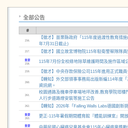
全部公告
＃
【徵才】苗栗縣政府「115年度過渡性教育措施(
256.
年7月31日截止)
【徵才】國立故宮博物院115年駐衛警察隊隊員甄試
257.
重要
115年7月份全校綠地除草維護時間及施作區域
258.
【徵才】中央存款保險公司115年進用正式職員公開
259.
【轉知】外交部領事事務局出版新編114年度
260.
資訊網。
校園通路及機車停車場地坪改善,教育學院塔樓門
261.
人行步道路燈安裝等施工公告
【轉知】2026年「Falling Walls Labs
262.
重要
更正-115年暑假期間體育館『體能訓練室』開
263.
重要
中華民國心臟病兒童基金會115年心臟病童獎