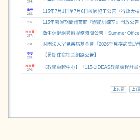
264.
重要
115年7月1日至7月6日校園施工公告（行政
265.
115年暑假期間體育館『體能訓練室』開放公告
266.
極重要
衛生保健組暑假服務時間公告｜Summer Office Hou
267.
財團法人罕見疾病基金會「2026罕見疾病獎助
268.
重要
【暑期住宿宿舍網路公告】
269.
極重要
【教學卓越中心】「115-1IDEAS教學課程計畫開始
270.
上10頁
上1