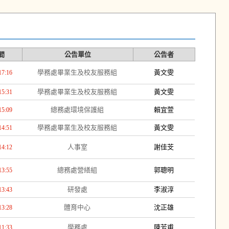
間
公告單位
公告者
學務處畢業生及校友服務組
黃文雯
17:16
學務處畢業生及校友服務組
黃文雯
15:31
總務處環境保護組
賴宜萱
15:09
學務處畢業生及校友服務組
黃文雯
14:51
人事室
謝佳芠
14:12
總務處營繕組
郭聰明
13:55
研發處
李淑淳
13:43
體育中心
沈正雄
13:28
學務處
陳芳甫
11:33