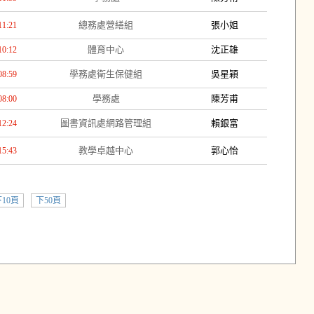
總務處營繕組
張小姐
11:21
體育中心
沈正雄
10:12
學務處衛生保健組
吳星穎
08:59
學務處
陳芳甫
08:00
圖書資訊處網路管理組
賴銀富
12:24
教學卓越中心
郭心怡
15:43
10頁
下50頁