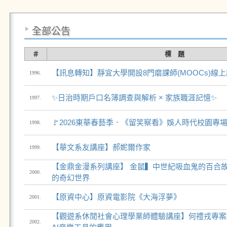
全部公告
＃
標 題
【訊息轉知】靜宜大學開設8門磨課師(MOOCs)線
1996.
✨日治時期戶口名簿調查與解析 × 家族職涯記憶✨
1997.
🚩2026東華春藝季．《留笑察看》娛人時代校園專
1998.
【華文系友講座】郝妮爾作家
1999.
【金鼎金漫系列講座】 金鼠▍中世紀吸血鬼的百合
2000.
的奇幻世界
【原資中心】原資電影院《大海浮夢》
2001.
【觀遊系休閒社會心理學業師體驗講座】何禮戎專案
2002.