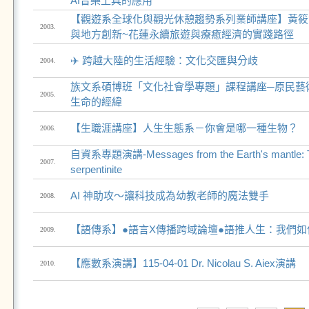
AI音樂工具的應用
【觀遊系全球化與觀光休憩趨勢系列業師講座】黃筱
2003.
與地方創新~花蓮永續旅遊與療癒經濟的實踐路徑
✈️ 跨越大陸的生活經驗：文化交匯與分歧
2004.
族文系碩博班「文化社會學專題」課程講座─原民藝
2005.
生命的經緯
【生職涯講座】人生生態系－你會是哪一種生物？
2006.
自資系專題演講-Messages from the Earth's mantle: The
2007.
serpentinite
AI 神助攻～讓科技成為幼教老師的魔法雙手
2008.
【語傳系】●語言X傳播跨域論壇●語推人生：我們
2009.
【應數系演講】115-04-01 Dr. Nicolau S. Aiex演講
2010.