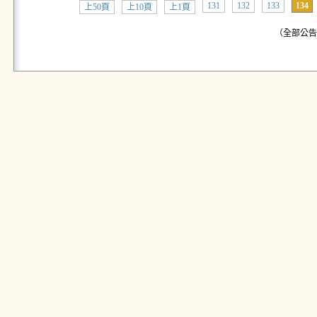
131
132
133
134
上50頁
上10頁
上1頁
（全部公告:共