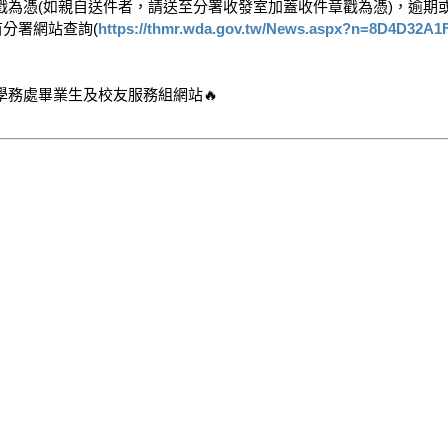
為憑(如親自送件者，請送至分署收發室加蓋收件章戳為憑)，逾期或
分署網站查詢(
https://thmr.wda.gov.tw/News.aspx?n=8D4D32