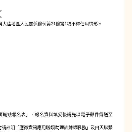




與大陸地區人民關係條例第21條第1項不得任用情形。

練師職缺報名表」，報名資料填妥後請先以電子郵件傳送至
)，信封請註明「應徵資訊應用職類助理訓練師職務」及白天聯繫