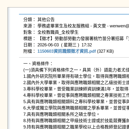
分類： 其他公告

來源： 學務處畢業生及校友服務組 - 黃文雯 - wenwen@gms.n
對象： 全校教職員_全校學生

標題： 【徵才】勞動部勞動力發展署桃竹苗分署招募「資訊
日期： 2026-06-03  ( 星期三 )  17:32

附檔： 
1150603資訊職類徵才資訊.pdf
 (327 KB)   
一、資格條件：

(一)須具備下列資格條件之一，具英（外）語能力者尤佳
1.國內外研究院所畢業得有碩士學位，取得與應聘職類
2.國內外大學畢業，取得與應聘職類相關之乙級技術士
3.專科學校畢業，曾受職業訓練師資訓練滿1年，並取
4.專科學校畢業，曾從事與應聘職類相關之專業技術工
5.具有與應聘職類相關類科之專科學校畢業，並曾從事與
6.大學或獨立學院與應聘職類相關之學系畢業，並曾從事
7.具有與應聘職類相關系所之碩士學位。

8.持有與應聘職類相關之甲級技術士證或於技能競賽獲前
9.持有與應聘職類相關之職業學校以上合格教師登記證書