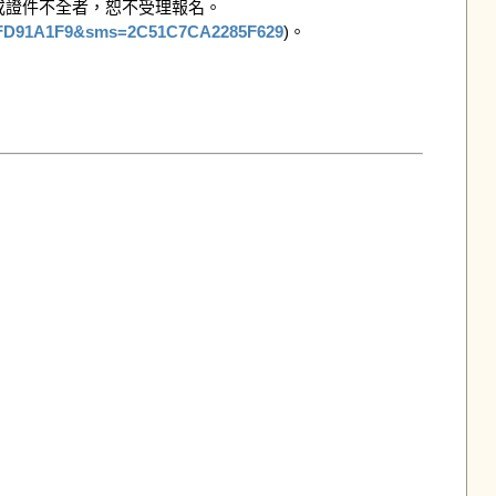
證件不全者，恕不受理報名。

A1FD91A1F9&sms=2C51C7CA2285F629
)。
