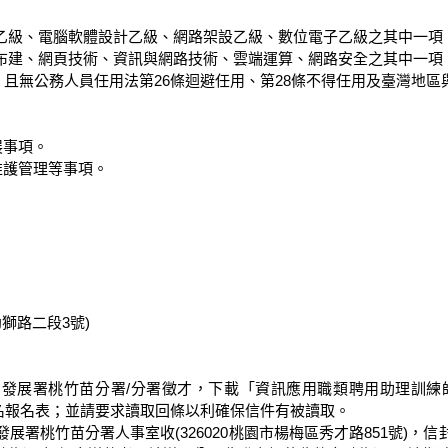
乙級、電腦軟體設計乙級、網路架設乙級、數位電子乙級之其中一項。
布建、網頁技術、資訊與網路技術、雲端運算、網路安全之其中一項。
，且無公務人員任用法第26條迴避任用、第28條不得任用及臺灣地區
事項。

護管理等事項。

獅路二段3號)



力發展署桃竹苗分署/分署徵才，下載「資訊應用職類聘用助理訓
職務者姓名報名表；並請要求讀取回條以利確保信件有被讀取。

動力發展署桃竹苗分署人事室收(326020桃園市楊梅區秀才路851號