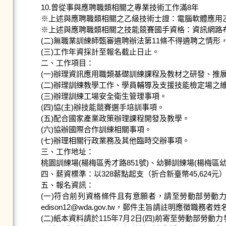
10.曾從事與應聘職類相關之專業技術工作滿8年

※上述與應聘職類相關之乙級技術士證：電腦軟體應用
※上述與應聘職類相關之技能競賽國手資格：資訊網路
(二)無職業訓練師甄審遴聘辦法第11條不得遴聘之情形
(三)工作年資採計至報名截止日止。

二、工作項目：

(一)辦理資訊應用職類基礎訓練課程及教材之研發、推展
(二)辦理訓練教學工作、學員輔導及支援技能檢定場之維
(三)辦理訓練工場安全衛生管理事項。

(四)協(主)辦技能競賽選手培訓事項。

(五)配合國家產業政策辦理課程開發及教學。

(六)協辦國際合作訓練相關事項。

(七)辦理相關行政業務及其他臨時交辦事項。

三、工作地址：

桃園訓練場(楊梅區秀才路851號)、幼獅訓練場(楊梅區幼
四、薪資標準：以328薪點起支（折合新臺幣45,624元）
五、報名資訊：

(一)符合前列資格條件且有意願者，請至勞動部勞動
edison12@wda.gov.tw，郵件主旨請註明應徵
(二)紙本資料請於115年7月2日(四)前寄至勞動部勞