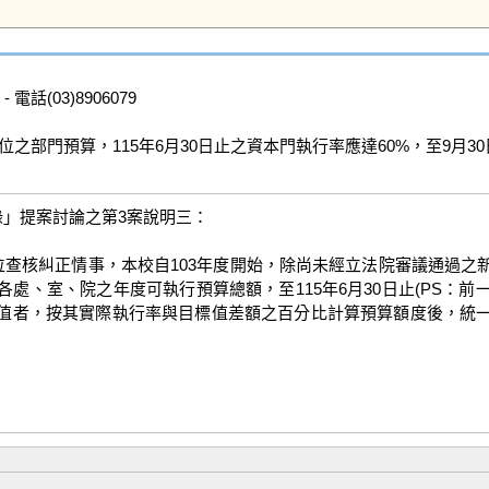
- 電話(03)8906079

至各單位之部門預算，115年6月30日止之資本門執行率應達60%，至9月3
錄」提案討論之第3案說明三：

、室、院之年度可執行預算總額，至115年6月30日止(PS：前一封
目標值者，按其實際執行率與目標值差額之百分比計算預算額度後，統