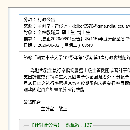
分類： 行政公告

來源： 主計室 - 曾俊達 - kleiber0576@gms.ndhu.edu.tw 
對象： 全校教職員_碩士生_博士生

標題： 【更正2026/06/01公告】本(115)年度分配
節錄「國立東華大學102學年第1學期第1次行政會議紀
      為避免發生執行率偏低屢遭上級主管機關或審計單位查核糾正情事，本校自103年度開始，除尚未經立法院審議通過之新興資本資出及新增計畫預算、經簽奉校長核定之重要資本
支出計畫或有特殊重大原因需予保留展延者外，分配予各處
月30日止之執行率應達90%。於期限內未達執行率
購建固定資產計畫預算執行效能。

敬請配合

               主計室    敬上
【針對此公告】 點擊數：137