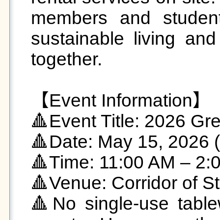
members and students
sustainable living an
together.

【Event Information】

🔺Event Title: 2026 Gre
🔺Date: May 15, 2026 (F
🔺Time: 11:00 AM – 2:
🔺Venue: Corridor of St
🔺No single-use tablew