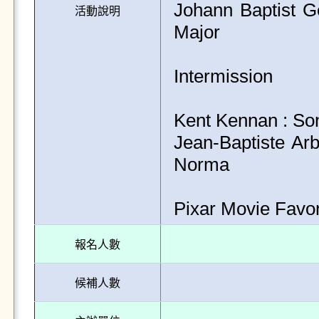
Johann Baptist Ge
活動說明
Major

Intermission

Kent Kennan : Son
Jean-Baptiste Arb
Norma

Pixar Movie Favor
報名人數
候補人數