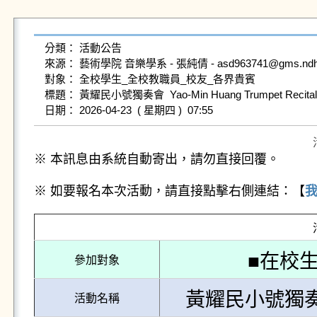
分類： 活動公告

來源： 藝術學院 音樂學系 - 張純倩 - asd963741@gms.ndhu.ed
對象： 全校學生_全校教職員_校友_各界貴賓

標題： 黃耀民小號獨奏會  Yao-Min Huang Trumpet Recital

※ 本訊息由系統自動寄出，請勿直接回覆。
※ 如要報名本次活動，請直接點擊右側連結：【
■在校生
參加對象
黃耀民小號獨奏會 Ya
活動名稱