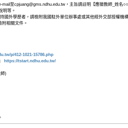
檢附相關文件。

du.tw/p/412-1021-15786.php
』 
https://tstart.ndhu.edu.tw/
)
