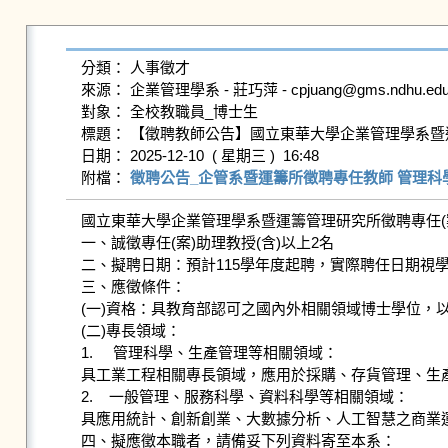
分類： 人事徵才

來源： 企業管理學系 - 莊巧萍 - cpjuang@gms.ndhu.edu.t
對象： 全校教職員_博士生

標題： 【徵聘教師公告】國立東華大學企業管理學系暨
日期： 2025-12-10  ( 星期三 )  16:48

附檔： 
徵聘公告_企管系暨運籌所徵聘專任教師 管理科學與一
國立東華大學企業管理學系暨運籌管理研究所徵聘專任(案)
一、誠徵專任(案)助理教授(含)以上2名

二、擬聘日期：預計115學年度起聘，實際聘任日期視學
三、應徵條件：

(一)資格：具教育部認可之國內外相關領域博士學位，以具有EMI (En
(二)專長領域：

1.     管理科學、生產管理等相關領域：

具工業工程相關專長領域，應用於採購、存貨管理、生產
2.    一般管理、服務科學、資料科學等相關領域：

具應用統計、創新創業、大數據分析、人工智慧之商業運
四、擬應徵本職者，請備妥下列資料寄至本系：
