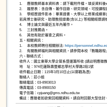
1.	應徵教師基本資料表：請下載附件檔，填妥資料後e-mail至cpjuang@gms.ndhu.edu.tw，主旨請註明【應徵教師_姓名○○○】。

2.	履歷表：含自傳、著作目錄、研究領域、可授課程說明等。

3.	學經歷證件影本：畢業證書、大學以上修業成績單(持國外學歷者，請檢附我國駐外單位辦事處或其他經外交部授權機構驗證文件)。

若具博士後研究、助理教授證書(含以上) 等相關經歷請
4.	博士論文與最近五年內著作。

5.	三封推薦函。

6.	其他有助於審查之資料。

五、相關資訊：

1.	本校教師聘任相關辦法: 
https://personnel.ndhu.e
2.	有關教師福利與相關資訊，請參閱本校『教職啟程
六、聯絡方式：

收件人：國立東華大學企管系暨運籌所收 (請註明應徵教師
地    址：974花蓮縣壽豐鄉志學村大學路2段1號

收件截止日期：115年3月10日止(以郵戳為憑)

聯絡人：莊小姐

聯絡電話：03-8903013

傳真電話：03-8900150

電子信箱：cpjuang@gms.ndhu.edu.tw
