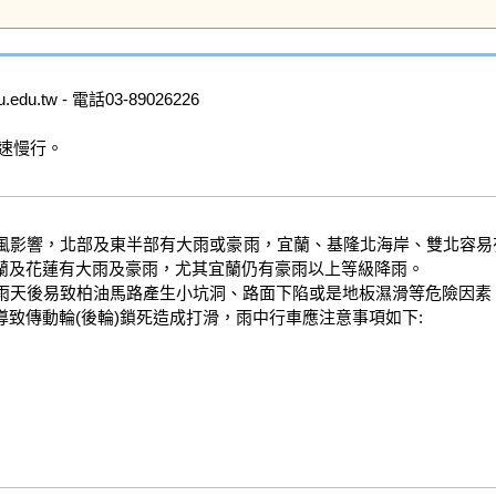
u.tw - 電話03-89026226

速慢行。

花蓮有大雨及豪雨，尤其宜蘭仍有豪雨以上等級降雨。   

致傳動輪(後輪)鎖死造成打滑，雨中行車應注意事項如下:
