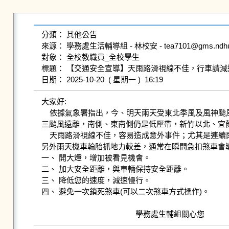
分類： 其他公告

來源： 學務處生活輔導組 - 林校安 - tea7101@gms.ndhu.ed
對象： 全校教職員_全校學生

標題： 【交通安全宣導】天雨路滑視線不佳，行車請減
大家好:

    依據氣象署指出，今、明天兩天受東北季風及風神颱風影響，北部及東半部有大雨或豪雨，宜蘭、基隆北海岸、雙北容易有局部豪雨等級以上降雨，24小時雨量可能達350毫米。周
三颱風遠離，南側、東南側仍是低壓帶，新竹以北、宜蘭及
    天雨路滑視線不佳，容易造成意外事件；尤其是連續雨天後易致柏油馬路產生小坑洞、路面下陷或是地板濕滑等危險因素，造成滑倒。

另外雨天機車輪胎抓地力較差，通常在瞬間急扣煞車會導
一、 開大燈，增加被看見機會。

二、 加大安全距離，與車輛保持安全距離。

三、 降低您的速度，減速慢行。

四、 避免一次鎖死煞車(可以二次煞車方式操作)。
