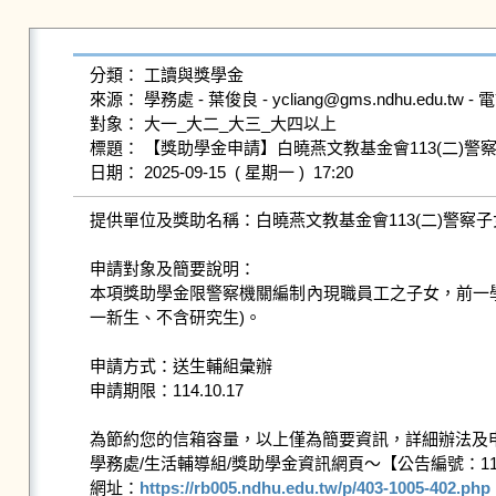
分類： 工讀與獎學金

來源： 學務處 - 葉俊良 - ycliang@gms.ndhu.edu.tw - 電話
對象： 大一_大二_大三_大四以上

標題： 【獎助學金申請】白曉燕文教基金會113(二)警察
提供單位及獎助名稱：白曉燕文教基金會113(二)警察子
申請對象及簡要說明：

本項獎助學金限警察機關編制內現職員工之子女，前一學
一新生、不含研究生)。

申請方式：送生輔組彙辦

申請期限：114.10.17

為節約您的信箱容量，以上僅為簡要資訊，詳細辦法及申
學務處/生活輔導組/獎助學金資訊網頁～【公告編號：1142
網址：
https://rb005.ndhu.edu.tw/p/403-1005-402.php