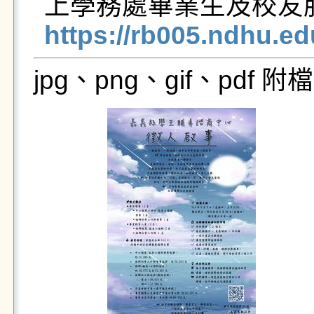
https://rb005.ndhu.e
jpg、png、gif、pdf