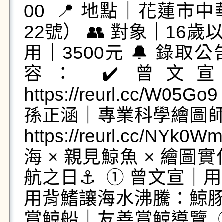
00 📍 地點｜花蓮
22號） 👥 對象｜16歲
用｜3500元 🔔 錄取公
容： ✔️ 曾文
https://reurl.cc/W05Go
孫正涵｜專業科學繪圖師👉htt
https://reurl.cc/
海 × 親見鯨魚 × 繪圖實
航之日⚓ ➀ 曾文宣｜
用背鰭讓海水沸騰：鯨豚
賞鯨船｜友善賞鯨導覽 