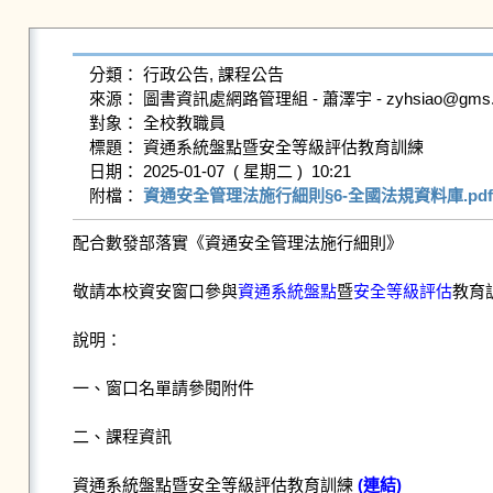
分類： 行政公告, 課程公告

來源： 圖書資訊處網路管理組 - 蕭澤宇 - zyhsiao@gms.ndhu
對象： 全校教職員

標題： 資通系統盤點暨安全等級評估教育訓練

日期： 2025-01-07  ( 星期二 )  10:21

附檔： 
資通安全管理法施行細則§6-全國法規資料庫.pdf
配合數發部落實《資通安全管理法施行細則》
敬請本校資安窗口參與
資通系統盤點
暨
安全等級評估
教育
說明：
一、窗口名單請參閱附件
二、課程資訊
資通系統盤點暨安全等級評估教育訓練
(連結)