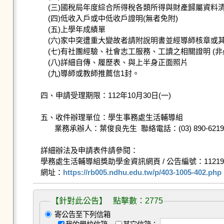
　(三)國稅局年度綜合所得稅各類所得與財產歸屬資料清
　(四)低收入戶或中低收戶證明(無者免附)

　(五)上學年成績單

　(六)家中突遭重大變故者請附說明書並經導師核章或其
　(七)有社團經驗、社會志工服務、工讀之相關證明 (非
　(八)詳細自傳、履歷表、與上半身正面照片

　(九)導師或教師推薦信1封。

四、申請受理期限：112年10月30日(一)

五、收件辦理單位：學生事務處生活輔導組

       業務承辦人：葉俊良先生  聯絡電話：(03) 890-6219

詳細辦法及申請表件請參閱：

學務處生活輔導組獎助學金資訊網頁 / 公告編號：112191
網址：
https://rb005.ndhu.edu.tw/p/403-1005-402.php
【針對此公告】 點擊數：2775
寄公告至下列信箱