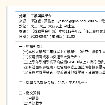
分類： 工讀與獎學金

來源： 學務處 - 葉俊良 - ycliang@gms.ndhu.edu.tw - 電話
對象： 大二_大三_大四以上_碩士生

標題： 【獎助學金申請】本校112學年度「任江履昇女
一、申請對象： 

　(一)本校大學部二年級以上在學學生（研究生限發生重
　(二)家境清寒或家中突遭重大變故者。

　(三)上學年學期學業平均成績GPA3.0以上，操行成
　(四)有社團領導經驗，社會服務或工讀證明者得為優先
　(五)受領本獎學金者，得兼領其他獎學金，其總額五萬
二、獎學金名額及金額：24名，每名5萬元。

三、繳交資料：

　(一)申請書

　(二)戶籍謄本
