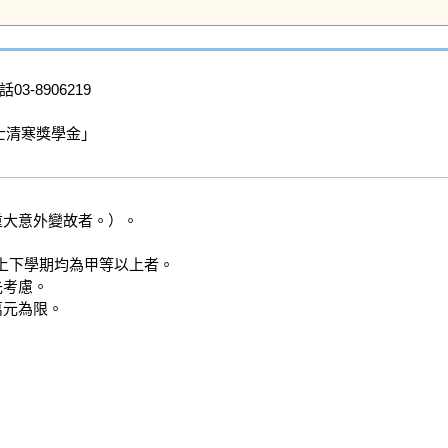
03-8906219

士清寒獎學金」

大意外變故者。）。

績上下學期均為甲等以上者。

考慮。

元為限。
